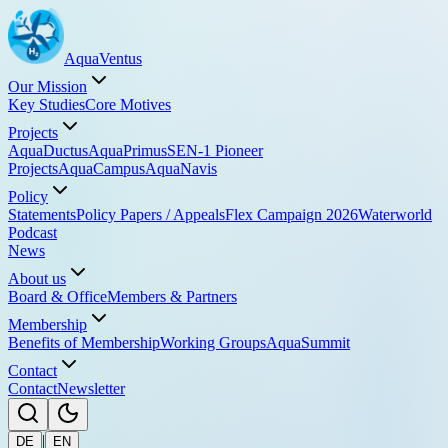
Aqua
Ventus
Our Mission
Key Studies
Core Motives
Projects
AquaDuctus
AquaPrimus
SEN-1 Pioneer
Projects
AquaCampus
AquaNavis
Policy
Statements
Policy Papers / Appeals
Flex Campaign 2026
Waterworld
Podcast
News
About us
Board & Office
Members & Partners
Membership
Benefits of Membership
Working Groups
AquaSummit
Contact
Contact
Newsletter
|
DE
EN