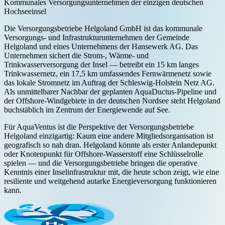
Kommunales Versorgungsunternehmen der einzigen deutschen
Hochseeinsel
Die Versorgungsbetriebe Helgoland GmbH ist das kommunale
Versorgungs- und Infrastrukturunternehmen der Gemeinde
Helgoland und eines Unternehmens der Hansewerk AG. Das
Unternehmen sichert die Strom-, Wärme- und
Trinkwasserversorgung der Insel — betreibt ein 15 km langes
Trinkwassernetz, ein 17,5 km umfassendes Fernwärmenetz sowie
das lokale Stromnetz im Auftrag der Schleswig-Holstein Netz AG.
Als unmittelbarer Nachbar der geplanten AquaDuctus-Pipeline und
der Offshore-Windgebiete in der deutschen Nordsee steht Helgoland
buchstäblich im Zentrum der Energiewende auf See.
Für AquaVentus ist die Perspektive der Versorgungsbetriebe
Helgoland einzigartig: Kaum eine andere Mitgliedsorganisation ist
geografisch so nah dran. Helgoland könnte als erster Anlandepunkt
oder Knotenpunkt für Offshore-Wasserstoff eine Schlüsselrolle
spielen — und die Versorgungsbetriebe bringen die operative
Kenntnis einer Inselinfrastruktur mit, die heute schon zeigt, wie eine
resiliente und weitgehend autarke Energieversorgung funktionieren
kann.