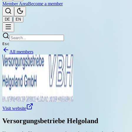
Member Area
Become a member
|
DE
EN
Esc
All members
Visit website
Versorgungsbetriebe Helgoland