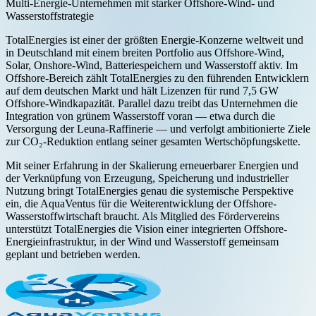
Multi-Energie-Unternehmen mit starker Offshore-Wind- und
Wasserstoffstrategie
TotalEnergies ist einer der größten Energie-Konzerne weltweit und
in Deutschland mit einem breiten Portfolio aus Offshore-Wind,
Solar, Onshore-Wind, Batteriespeichern und Wasserstoff aktiv. Im
Offshore-Bereich zählt TotalEnergies zu den führenden Entwicklern
auf dem deutschen Markt und hält Lizenzen für rund 7,5 GW
Offshore-Windkapazität. Parallel dazu treibt das Unternehmen die
Integration von grünem Wasserstoff voran — etwa durch die
Versorgung der Leuna-Raffinerie — und verfolgt ambitionierte Ziele
zur CO₂-Reduktion entlang seiner gesamten Wertschöpfungskette.
Mit seiner Erfahrung in der Skalierung erneuerbarer Energien und
der Verknüpfung von Erzeugung, Speicherung und industrieller
Nutzung bringt TotalEnergies genau die systemische Perspektive
ein, die AquaVentus für die Weiterentwicklung der Offshore-
Wasserstoffwirtschaft braucht. Als Mitglied des Fördervereins
unterstützt TotalEnergies die Vision einer integrierten Offshore-
Energieinfrastruktur, in der Wind und Wasserstoff gemeinsam
geplant und betrieben werden.