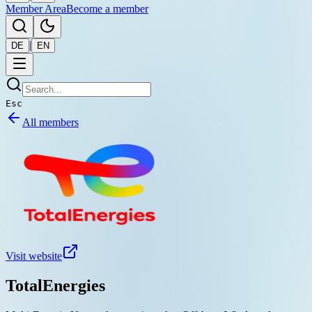
Member Area
Become a member
|
DE
EN
Esc
All members
Visit website
TotalEnergies