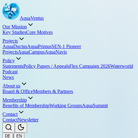
Aqua
Ventus
Our Mission
Key Studies
Core Motives
Projects
AquaDuctus
AquaPrimus
SEN-1 Pioneer
Projects
AquaCampus
AquaNavis
Policy
Statements
Policy Papers / Appeals
Flex Campaign 2026
Waterworld
Podcast
News
About us
Board & Office
Members & Partners
Membership
Benefits of Membership
Working Groups
AquaSummit
Contact
Contact
Newsletter
|
DE
EN