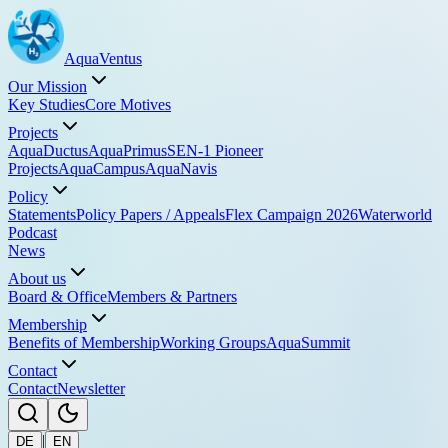
Aqua
Ventus
Our Mission
Key Studies
Core Motives
Projects
AquaDuctus
AquaPrimus
SEN-1 Pioneer
Projects
AquaCampus
AquaNavis
Policy
Statements
Policy Papers / Appeals
Flex Campaign 2026
Waterworld
Podcast
News
About us
Board & Office
Members & Partners
Membership
Benefits of Membership
Working Groups
AquaSummit
Contact
Contact
Newsletter
|
DE
EN