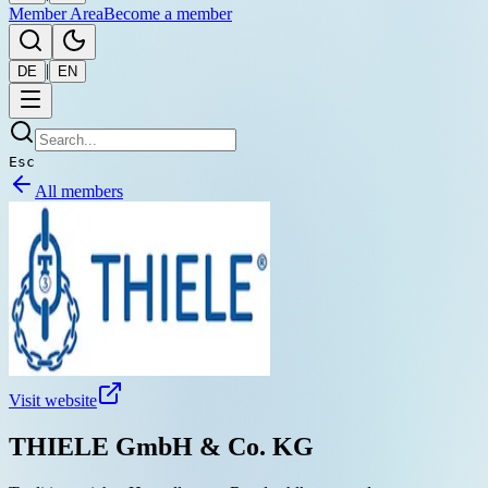
Member Area
Become a member
|
DE
EN
Esc
All members
Visit website
THIELE GmbH & Co. KG