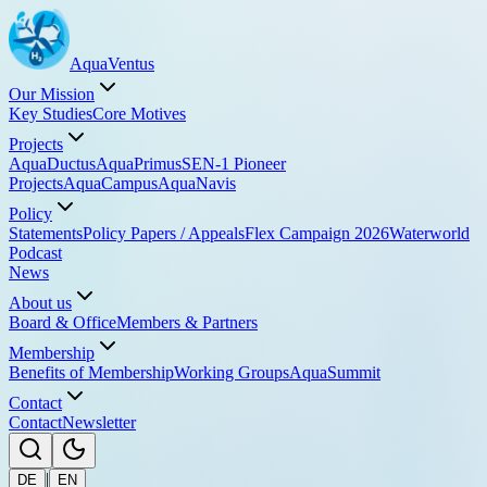
Aqua
Ventus
Our Mission
Key Studies
Core Motives
Projects
AquaDuctus
AquaPrimus
SEN-1 Pioneer
Projects
AquaCampus
AquaNavis
Policy
Statements
Policy Papers / Appeals
Flex Campaign 2026
Waterworld
Podcast
News
About us
Board & Office
Members & Partners
Membership
Benefits of Membership
Working Groups
AquaSummit
Contact
Contact
Newsletter
|
DE
EN