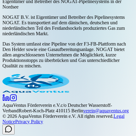
Eigentümer und Betreiber des NOGAT-Pipelinesystems in der
Nordsee
NOGAT B.V. ist Eigentümer und Betreiber des Pipelinesystems
NOGAT. Es transportiert auf dem dänischen, deutschen und
niederländischen Teil des Festlandsockels produziertes Gas zum
niederländischen Markt.
Das System umfasst eine Pipeline von der F3-FB-Plattform nach
Den Helder sowie eine Gasaufbereitungsanlage. NOGAT bietet
allen angeschlossenen Unternehmen die Möglichkeit, kurze
Produktionsstopps zu überbrücken und Gas unterschiedlicher
Qualität zu mischen.
Aqua
Ventus
Förderverein e.V.
c/o Deutscher Wasserstoff-
Verband
Robert-Koch-Platz 4
10115 Berlin
verein@aquaventus.org
©
2026
AquaVentus Förderverein e.V. All rights reserved.
Legal
Notice
Privacy Policy