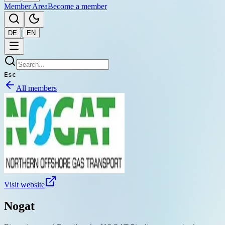
Member Area
Become a member
|
DE
EN
Esc
All members
Visit website
Nogat