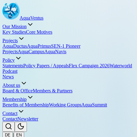
Aqua
Ventus
Our Mission
Key Studies
Core Motives
Projects
AquaDuctus
AquaPrimus
SEN-1 Pioneer
Projects
AquaCampus
AquaNavis
Policy
Statements
Policy Papers / Appeals
Flex Campaign 2026
Waterworld
Podcast
News
About us
Board & Office
Members & Partners
Membership
Benefits of Membership
Working Groups
AquaSummit
Contact
Contact
Newsletter
|
DE
EN