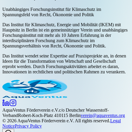
Unabhängiges Forschungsinstitut für Klimaschutz im
Spannungsfeld von Recht, Ökonomie und Politik
Das Institut für Klimaschutz, Energie und Mobilität (IKEM) mit
Hauptsitz in Berlin ist ein gemeinnütziger Verein und unabhängiges
Forschungsinstitut mit mehr als 10 Jahren Erfahrung in der
interdisziplinären Forschung zum Klimaschutz im
Spannungsverhältnis von Recht, Ökonomie und Politik.
Das Institut wendet seine Expertise auf Praxisprojekte an, in denen
Ideen für die Transformation von Wirtschaft und Gesellschaft
erprobt werden. Durch Forschungsaktivitäten arbeitet es daran,
Innovationen in rechtlichen und politischen Rahmen zu verankern.
Aqua
Ventus
Förderverein e.V.
c/o Deutscher Wasserstoff-
Verband
Robert-Koch-Platz 4
10115 Berlin
verein@aquaventus.org
©
2026
AquaVentus Förderverein e.V. All rights reserved.
Legal
Notice
Privacy Policy