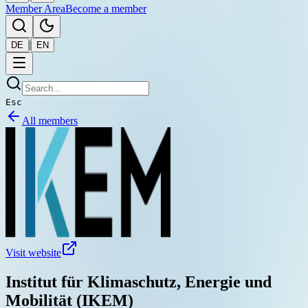
Member Area
Become a member
|
DE
EN
Esc
All members
Visit website
Institut für Klimaschutz, Energie und
Mobilität (IKEM)