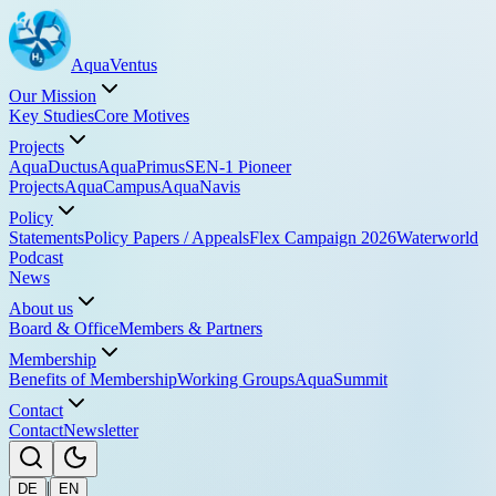
Aqua
Ventus
Our Mission
Key Studies
Core Motives
Projects
AquaDuctus
AquaPrimus
SEN-1 Pioneer
Projects
AquaCampus
AquaNavis
Policy
Statements
Policy Papers / Appeals
Flex Campaign 2026
Waterworld
Podcast
News
About us
Board & Office
Members & Partners
Membership
Benefits of Membership
Working Groups
AquaSummit
Contact
Contact
Newsletter
|
DE
EN