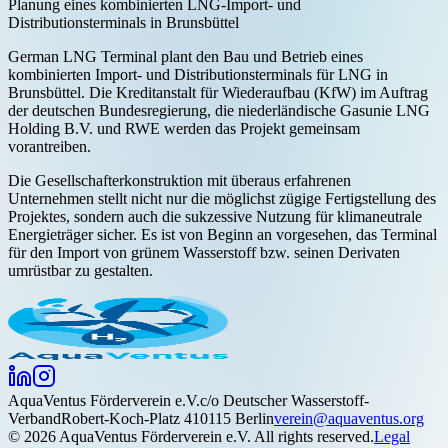
Planung eines kombinierten LNG-Import- und
Distributionsterminals in Brunsbüttel
German LNG Terminal plant den Bau und Betrieb eines
kombinierten Import- und Distributionsterminals für LNG in
Brunsbüttel. Die Kreditanstalt für Wiederaufbau (KfW) im Auftrag
der deutschen Bundesregierung, die niederländische Gasunie LNG
Holding B.V. und RWE werden das Projekt gemeinsam
vorantreiben.
Die Gesellschafterkonstruktion mit überaus erfahrenen
Unternehmen stellt nicht nur die möglichst zügige Fertigstellung des
Projektes, sondern auch die sukzessive Nutzung für klimaneutrale
Energieträger sicher. Es ist von Beginn an vorgesehen, das Terminal
für den Import von grünem Wasserstoff bzw. seinen Derivaten
umrüstbar zu gestalten.
Aqua
Ventus
Förderverein e.V.
c/o Deutscher Wasserstoff-
Verband
Robert-Koch-Platz 4
10115 Berlin
verein@aquaventus.org
©
2026
AquaVentus Förderverein e.V. All rights reserved.
Legal