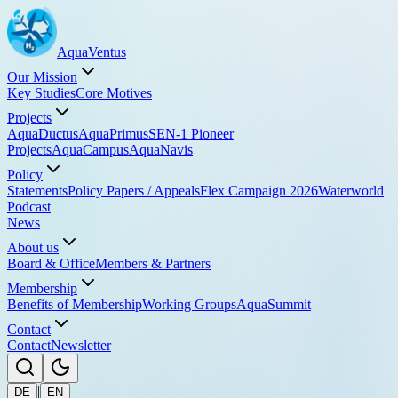
Aqua
Ventus
Our Mission
Key Studies
Core Motives
Projects
AquaDuctus
AquaPrimus
SEN-1 Pioneer
Projects
AquaCampus
AquaNavis
Policy
Statements
Policy Papers / Appeals
Flex Campaign 2026
Waterworld
Podcast
News
About us
Board & Office
Members & Partners
Membership
Benefits of Membership
Working Groups
AquaSummit
Contact
Contact
Newsletter
|
DE
EN