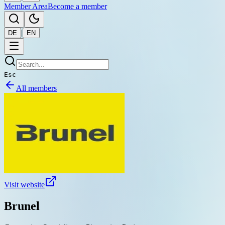
Member Area
Become a member
|
DE
EN
Esc
All members
Visit website
Brunel