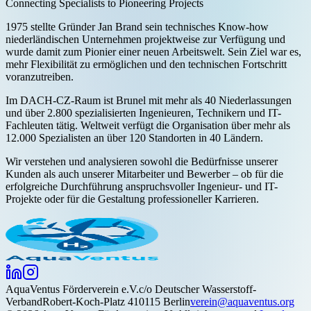
Connecting Specialists to Pioneering Projects
1975 stellte Gründer Jan Brand sein technisches Know-how
niederländischen Unternehmen projektweise zur Verfügung und
wurde damit zum Pionier einer neuen Arbeitswelt. Sein Ziel war es,
mehr Flexibilität zu ermöglichen und den technischen Fortschritt
voranzutreiben.
Im DACH-CZ-Raum ist Brunel mit mehr als 40 Niederlassungen
und über 2.800 spezialisierten Ingenieuren, Technikern und IT-
Fachleuten tätig. Weltweit verfügt die Organisation über mehr als
12.000 Spezialisten an über 120 Standorten in 40 Ländern.
Wir verstehen und analysieren sowohl die Bedürfnisse unserer
Kunden als auch unserer Mitarbeiter und Bewerber – ob für die
erfolgreiche Durchführung anspruchsvoller Ingenieur- und IT-
Projekte oder für die Gestaltung professioneller Karrieren.
Aqua
Ventus
Förderverein e.V.
c/o Deutscher Wasserstoff-
Verband
Robert-Koch-Platz 4
10115 Berlin
verein@aquaventus.org